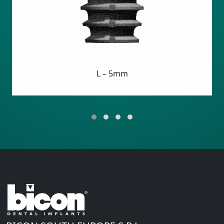
L – 5mm