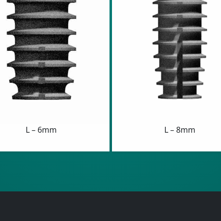
L – 6mm
L – 8mm