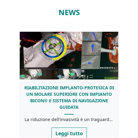
NEWS
RIABILITAZIONE IMPLANTO-PROTESICA DI
L’AS
UN MOLARE SUPERIORE CON IMPIANTO
INT
BICON® E SISTEMA DI NAVIGAZIONE
GAB
GUIDATA
La riduzione dell’invasività è un traguardo importante anche nella moderna implantologia dove spesso tecniche chirurgiche […]
Leggi tutto